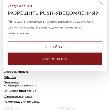
Подписаться на рассылку
УВЕДОМЛЕНИЯ
Всегда будьте в курсе новых акций и
РАЗРЕШИТЬ PUSH-УВЕДОМЛЕНИЯ?
спецпредложений!
Мы будем присылать только важные уведомления:
статус заказов, ответы и другие полезные
обновления.
© 2023. AIT Shoes
Все права защищены
НЕ СЕЙЧАС
О нас
Примерка
РАЗРЕШИТЬ
Новости
Обмен и возврат
Доставка
Каспи-Ред
Способы оплаты
Оферта
Политика
конфиденциальности
Бонусная программа
Контакты и адреса
Рекомендации по уходу
AIT Shoes
AIT Outlet