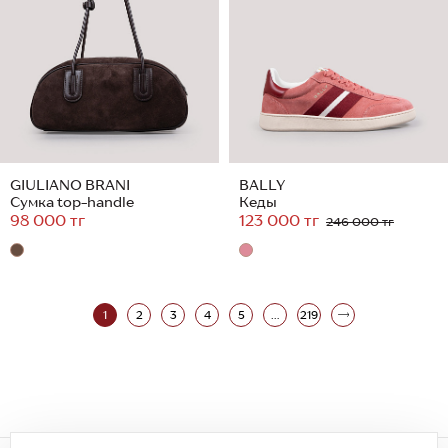
GIULIANO BRANI
BALLY
Сумка top-handle
Кеды
98 000 тг
123 000 тг
246 000 тг
1
2
3
4
5
...
219