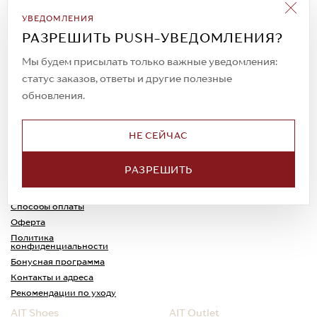
Подписаться на рассылку
УВЕДОМЛЕНИЯ
Всегда будьте в курсе новых акций и
РАЗРЕШИТЬ PUSH-УВЕДОМЛЕНИЯ?
спецпредложений!
Мы будем присылать только важные уведомления:
статус заказов, ответы и другие полезные
обновления.
© 2023. AIT Shoes
Все права защищены
НЕ СЕЙЧАС
О нас
Примерка
РАЗРЕШИТЬ
Новости
Обмен и возврат
Доставка
Каспи-Ред
Способы оплаты
Оферта
Политика
конфиденциальности
Бонусная программа
Контакты и адреса
Рекомендации по уходу
AIT Shoes
AIT Outlet