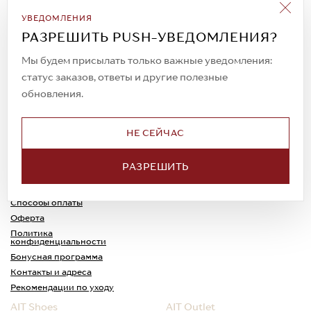
Подписаться на рассылку
УВЕДОМЛЕНИЯ
Всегда будьте в курсе новых акций и
РАЗРЕШИТЬ PUSH-УВЕДОМЛЕНИЯ?
спецпредложений!
Мы будем присылать только важные уведомления:
статус заказов, ответы и другие полезные
обновления.
© 2023. AIT Shoes
Все права защищены
НЕ СЕЙЧАС
О нас
Примерка
РАЗРЕШИТЬ
Новости
Обмен и возврат
Доставка
Каспи-Ред
Способы оплаты
Оферта
Политика
конфиденциальности
Бонусная программа
Контакты и адреса
Рекомендации по уходу
AIT Shoes
AIT Outlet