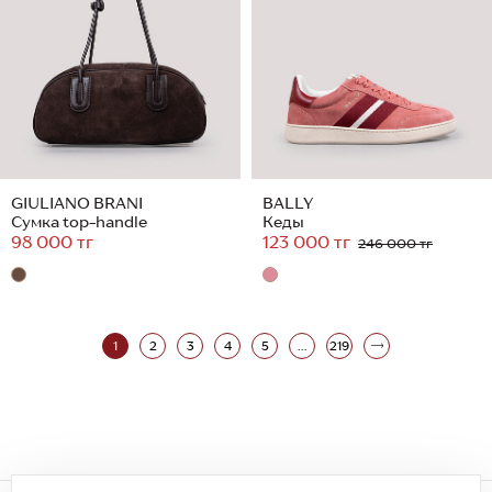
GIULIANO BRANI
BALLY
Сумка top-handle
Кеды
98 000 тг
123 000 тг
246 000 тг
1
2
3
4
5
...
219