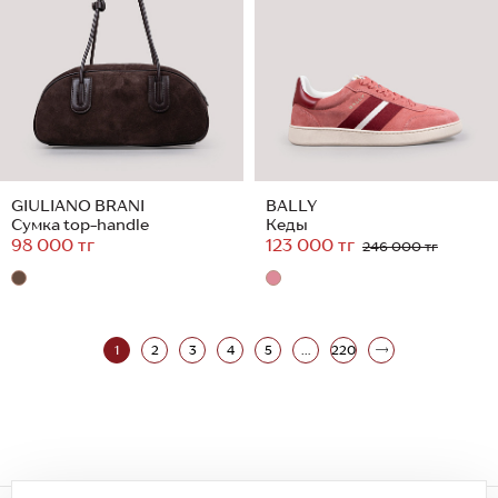
GIULIANO BRANI
BALLY
Сумка top-handle
Кеды
98 000 тг
123 000 тг
246 000 тг
1
2
3
4
5
...
220