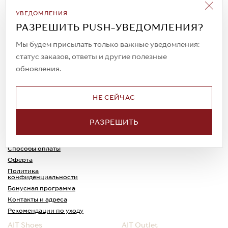
Подписаться на рассылку
УВЕДОМЛЕНИЯ
Всегда будьте в курсе новых акций и
РАЗРЕШИТЬ PUSH-УВЕДОМЛЕНИЯ?
спецпредложений!
Мы будем присылать только важные уведомления:
статус заказов, ответы и другие полезные
обновления.
© 2023. AIT Shoes
Все права защищены
НЕ СЕЙЧАС
О нас
Примерка
РАЗРЕШИТЬ
Новости
Обмен и возврат
Доставка
Каспи-Ред
Способы оплаты
Оферта
Политика
конфиденциальности
Бонусная программа
Контакты и адреса
Рекомендации по уходу
AIT Shoes
AIT Outlet