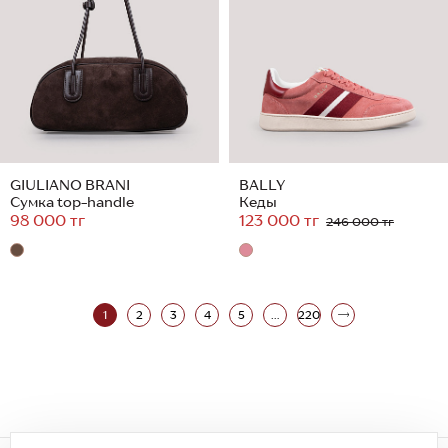
GIULIANO BRANI
BALLY
Сумка top-handle
Кеды
98 000 тг
123 000 тг
246 000 тг
1
2
3
4
5
...
220