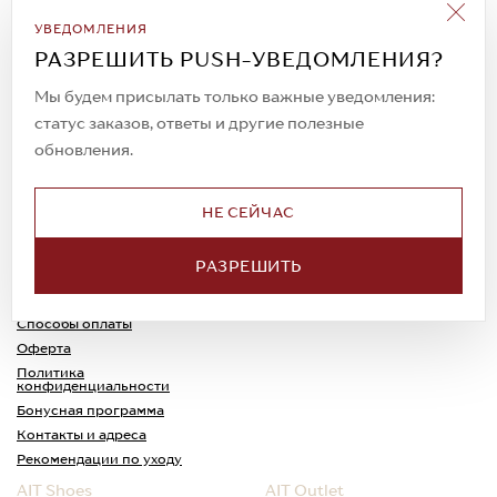
Подписаться на рассылку
УВЕДОМЛЕНИЯ
Всегда будьте в курсе новых акций и
РАЗРЕШИТЬ PUSH-УВЕДОМЛЕНИЯ?
спецпредложений!
Мы будем присылать только важные уведомления:
статус заказов, ответы и другие полезные
обновления.
© 2023. AIT Shoes
Все права защищены
НЕ СЕЙЧАС
О нас
Примерка
РАЗРЕШИТЬ
Новости
Обмен и возврат
Доставка
Каспи-Ред
Способы оплаты
Оферта
Политика
конфиденциальности
Бонусная программа
Контакты и адреса
Рекомендации по уходу
AIT Shoes
AIT Outlet