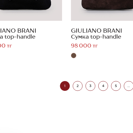
IANO BRANI
GIULIANO BRANI
а top-handle
Сумка top-handle
00 тг
98 000 тг
1
2
3
4
5
...