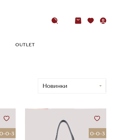
OUTLET
0-0-3
0-0-3