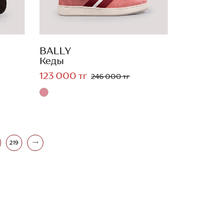
BALLY
Кеды
123 000 тг
246 000 тг
219