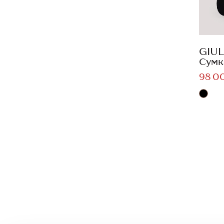
GIUL
Сумк
98 0