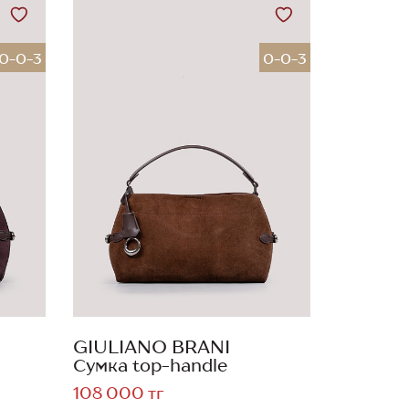
0-0-3
0-0-3
GIULIANO BRANI
Сумка top-handle
108 000 тг