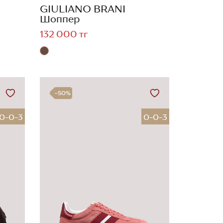
GIULIANO BRANI
Шоппер
132 000 тг
-50%
0-0-3
0-0-3