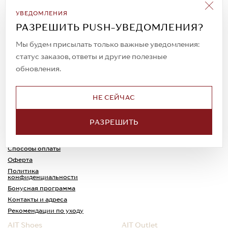
Подписаться на рассылку
УВЕДОМЛЕНИЯ
Всегда будьте в курсе новых акций и
РАЗРЕШИТЬ PUSH-УВЕДОМЛЕНИЯ?
спецпредложений!
Мы будем присылать только важные уведомления:
статус заказов, ответы и другие полезные
обновления.
© 2023. AIT Shoes
Все права защищены
НЕ СЕЙЧАС
О нас
Примерка
РАЗРЕШИТЬ
Новости
Обмен и возврат
Доставка
Каспи-Ред
Способы оплаты
Оферта
Политика
конфиденциальности
Бонусная программа
Контакты и адреса
Рекомендации по уходу
AIT Shoes
AIT Outlet