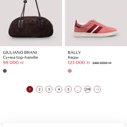
GIULIANO BRANI
BALLY
Сумка top-handle
Кеды
98 000 тг
123 000 тг
246 000 тг
1
2
3
4
5
...
219