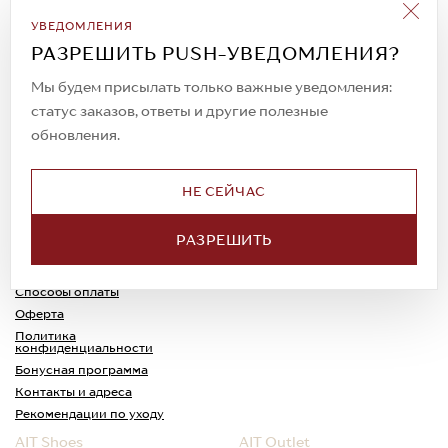
Подписаться на рассылку
УВЕДОМЛЕНИЯ
Всегда будьте в курсе новых акций и
РАЗРЕШИТЬ PUSH-УВЕДОМЛЕНИЯ?
спецпредложений!
Мы будем присылать только важные уведомления:
статус заказов, ответы и другие полезные
обновления.
© 2023. AIT Shoes
Все права защищены
НЕ СЕЙЧАС
О нас
Примерка
РАЗРЕШИТЬ
Новости
Обмен и возврат
Доставка
Каспи-Ред
Способы оплаты
Оферта
Политика
конфиденциальности
Бонусная программа
Контакты и адреса
Рекомендации по уходу
AIT Shoes
AIT Outlet