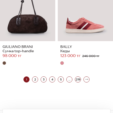
GIULIANO BRANI
BALLY
Сумка top-handle
Кеды
98 000 тг
123 000 тг
246 000 тг
1
2
3
4
5
...
219