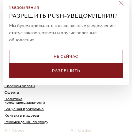
Подписаться на рассылку
УВЕДОМЛЕНИЯ
Всегда будьте в курсе новых акций и
РАЗРЕШИТЬ PUSH-УВЕДОМЛЕНИЯ?
спецпредложений!
Мы будем присылать только важные уведомления:
статус заказов, ответы и другие полезные
обновления.
© 2023. AIT Shoes
Все права защищены
НЕ СЕЙЧАС
О нас
Примерка
РАЗРЕШИТЬ
Новости
Обмен и возврат
Доставка
Каспи-Ред
Способы оплаты
Оферта
Политика
конфиденциальности
Бонусная программа
Контакты и адреса
Рекомендации по уходу
AIT Shoes
AIT Outlet