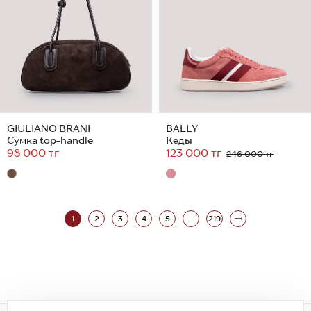
GIULIANO BRANI
BALLY
Сумка top-handle
Кеды
98 000 тг
123 000 тг
246 000 тг
1
2
3
4
5
...
219