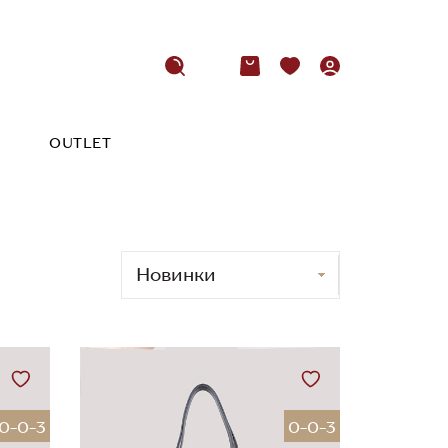
OUTLET
0-0-3
0-0-3