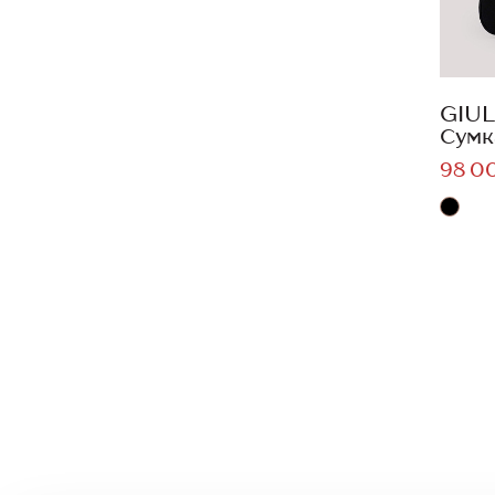
GIUL
Сумк
98 0