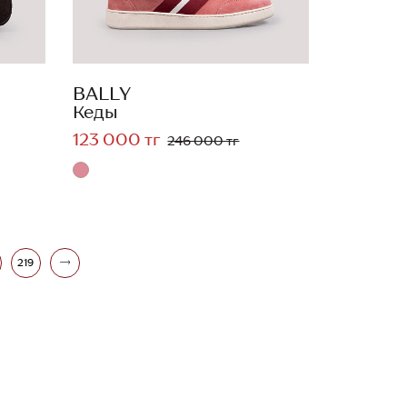
BALLY
Кеды
123 000 тг
246 000 тг
219