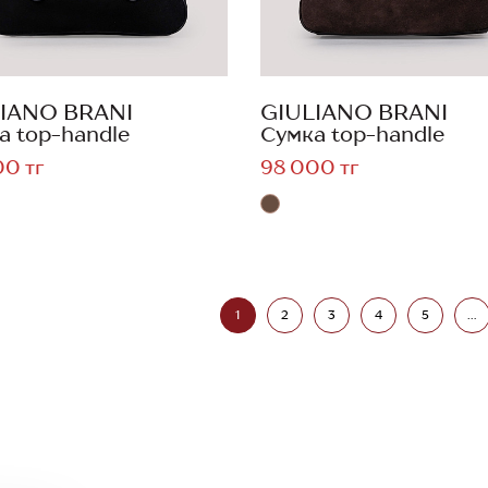
IANO BRANI
GIULIANO BRANI
а top-handle
Сумка top-handle
00 тг
98 000 тг
1
2
3
4
5
...