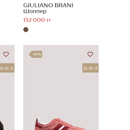
GIULIANO BRANI
Шоппер
132 000 тг
-50%
0-0-3
0-0-3