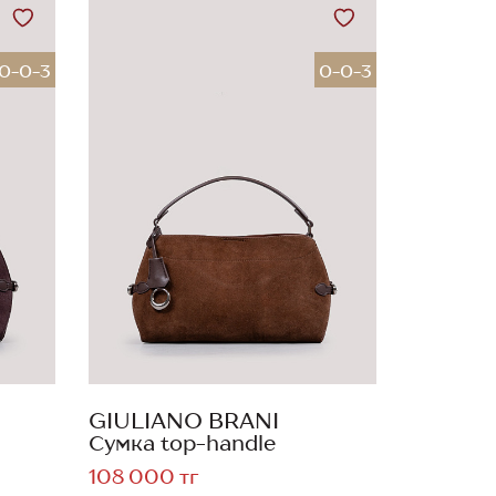
0-0-3
0-0-3
GIULIANO BRANI
Сумка top-handle
108 000 тг