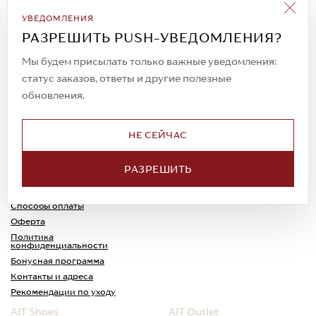
Подписаться на рассылку
УВЕДОМЛЕНИЯ
Всегда будьте в курсе новых акций и
РАЗРЕШИТЬ PUSH-УВЕДОМЛЕНИЯ?
спецпредложений!
Мы будем присылать только важные уведомления:
статус заказов, ответы и другие полезные
обновления.
© 2023. AIT Shoes
Все права защищены
НЕ СЕЙЧАС
О нас
Примерка
РАЗРЕШИТЬ
Новости
Обмен и возврат
Доставка
Каспи-Ред
Способы оплаты
Оферта
Политика
конфиденциальности
Бонусная программа
Контакты и адреса
Рекомендации по уходу
AIT Shoes
AIT Outlet