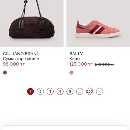
GIULIANO BRANI
BALLY
Сумка top-handle
Кеды
98 000 тг
123 000 тг
246 000 тг
1
2
3
4
5
...
220