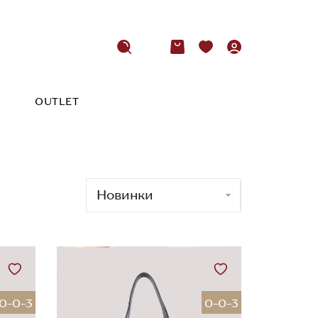
OUTLET
0-0-3
0-0-3