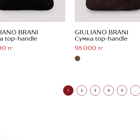
IANO BRANI
GIULIANO BRANI
а top-handle
Сумка top-handle
00 тг
98 000 тг
1
2
3
4
5
...