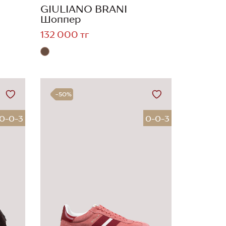
GIULIANO BRANI
Шоппер
132 000 тг
-50%
0-0-3
0-0-3