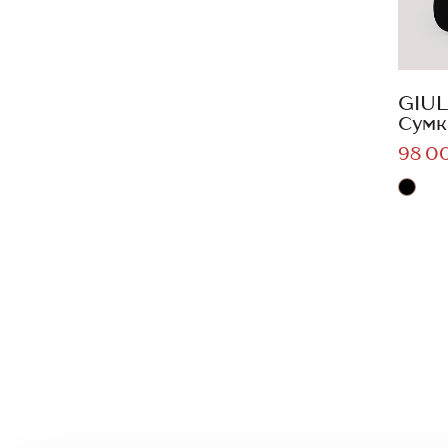
GIUL
Сумк
98 0