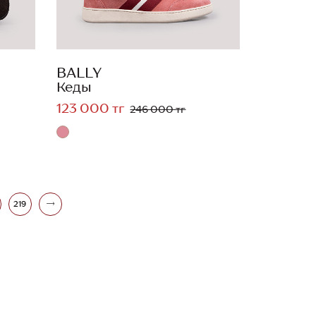
BALLY
Кеды
123 000 тг
246 000 тг
219