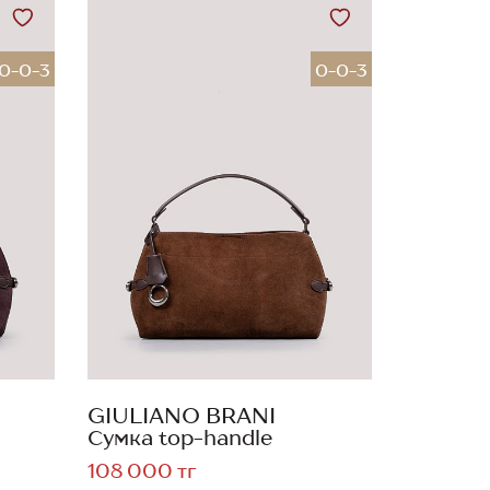
0-0-3
0-0-3
GIULIANO BRANI
Сумка top-handle
108 000 тг