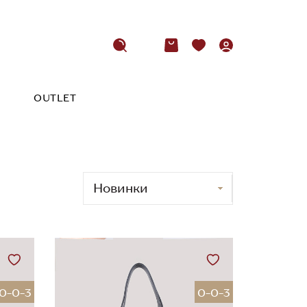
OUTLET
0-0-3
0-0-3