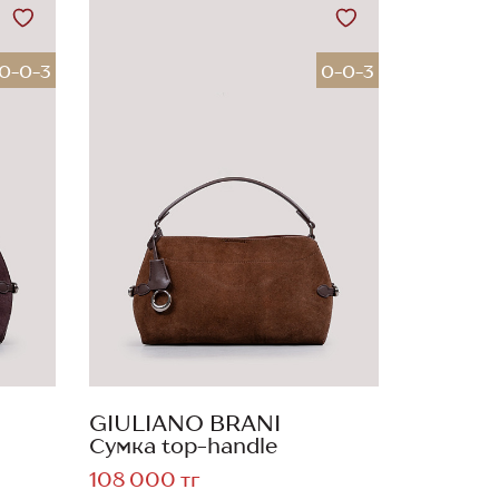
0-0-3
0-0-3
GIULIANO BRANI
Сумка top-handle
108 000 тг