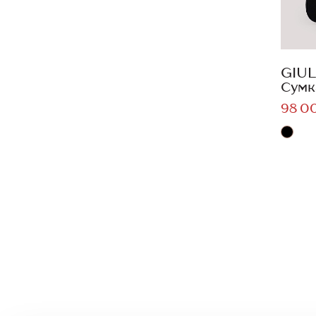
GIUL
Сумк
98 0