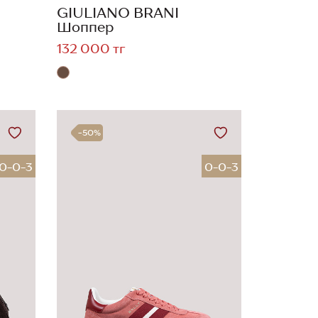
GIULIANO BRANI
Шоппер
132 000 тг
-50%
0-0-3
0-0-3