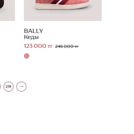
BALLY
Кеды
123 000 тг
246 000 тг
219