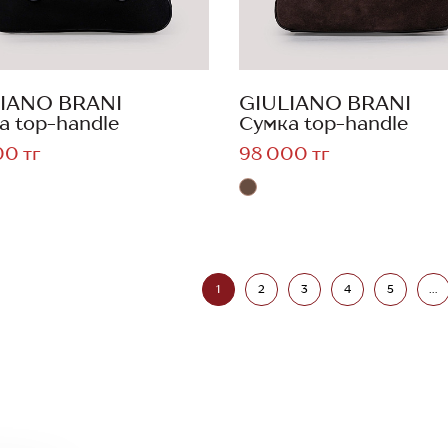
IANO BRANI
GIULIANO BRANI
а top-handle
Сумка top-handle
00 тг
98 000 тг
1
2
3
4
5
...