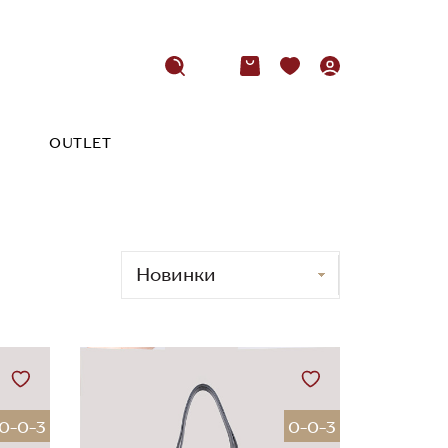
OUTLET
0-0-3
0-0-3