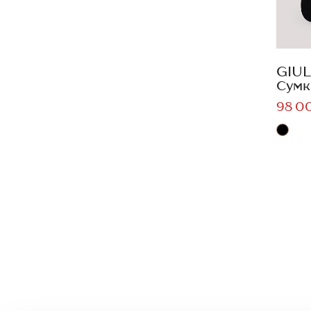
GIUL
Сумк
98 0