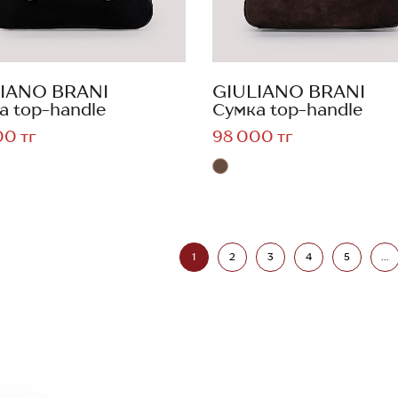
IANO BRANI
GIULIANO BRANI
а top-handle
Сумка top-handle
00 тг
98 000 тг
1
2
3
4
5
...