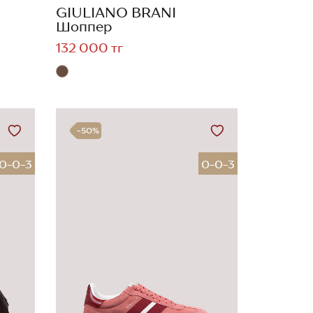
GIULIANO BRANI
Шоппер
132 000 тг
-50%
0-0-3
0-0-3