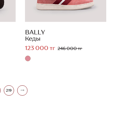
BALLY
Кеды
123 000 тг
246 000 тг
219