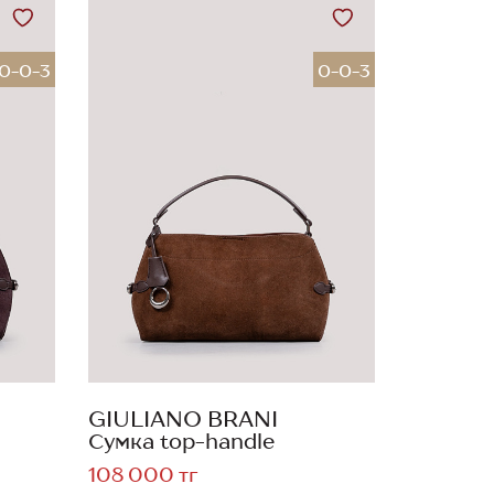
0-0-3
0-0-3
GIULIANO BRANI
Сумка top-handle
108 000 тг