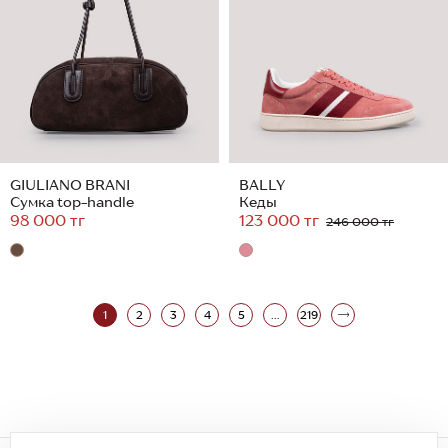
GIULIANO BRANI
BALLY
Сумка top-handle
Кеды
98 000 тг
123 000 тг
246 000 тг
1
2
3
4
5
...
219