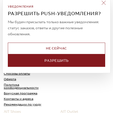
Подписаться на рассылку
УВЕДОМЛЕНИЯ
Всегда будьте в курсе новых акций и
РАЗРЕШИТЬ PUSH-УВЕДОМЛЕНИЯ?
спецпредложений!
Мы будем присылать только важные уведомления:
статус заказов, ответы и другие полезные
обновления.
© 2023. AIT Shoes
Все права защищены
НЕ СЕЙЧАС
О нас
Примерка
РАЗРЕШИТЬ
Новости
Обмен и возврат
Доставка
Каспи-Ред
Способы оплаты
Оферта
Политика
конфиденциальности
Бонусная программа
Контакты и адреса
Рекомендации по уходу
AIT Shoes
AIT Outlet