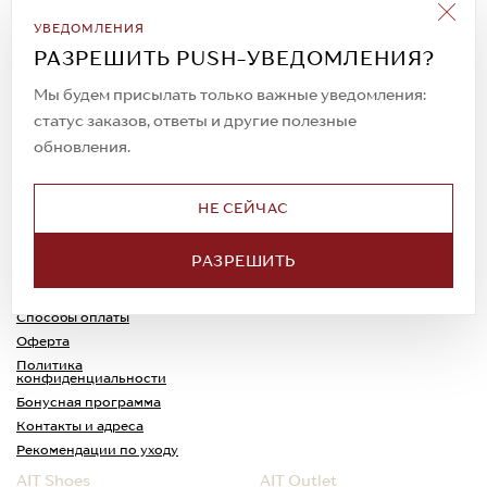
Подписаться на рассылку
УВЕДОМЛЕНИЯ
Всегда будьте в курсе новых акций и
РАЗРЕШИТЬ PUSH-УВЕДОМЛЕНИЯ?
спецпредложений!
Мы будем присылать только важные уведомления:
статус заказов, ответы и другие полезные
обновления.
© 2023. AIT Shoes
Все права защищены
НЕ СЕЙЧАС
О нас
Примерка
РАЗРЕШИТЬ
Новости
Обмен и возврат
Доставка
Каспи-Ред
Способы оплаты
Оферта
Политика
конфиденциальности
Бонусная программа
Контакты и адреса
Рекомендации по уходу
AIT Shoes
AIT Outlet