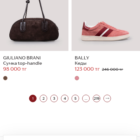
GIULIANO BRANI
BALLY
Сумка top-handle
Кеды
98 000 тг
123 000 тг
246 000 тг
1
2
3
4
5
...
219