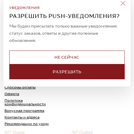
Подписаться на рассылку
УВЕДОМЛЕНИЯ
Всегда будьте в курсе новых акций и
РАЗРЕШИТЬ PUSH-УВЕДОМЛЕНИЯ?
спецпредложений!
Мы будем присылать только важные уведомления:
статус заказов, ответы и другие полезные
обновления.
© 2023. AIT Shoes
Все права защищены
НЕ СЕЙЧАС
О нас
Примерка
РАЗРЕШИТЬ
Новости
Обмен и возврат
Доставка
Каспи-Ред
Способы оплаты
Оферта
Политика
конфиденциальности
Бонусная программа
Контакты и адреса
Рекомендации по уходу
AIT Shoes
AIT Outlet