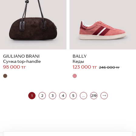
GIULIANO BRANI
BALLY
Сумка top-handle
Кеды
98 000 тг
123 000 тг
246 000 тг
1
2
3
4
5
...
219