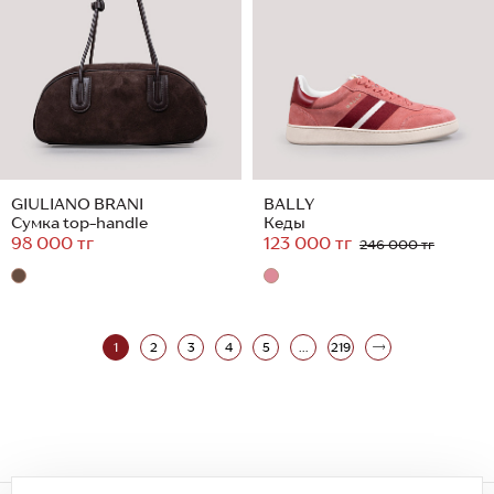
GIULIANO BRANI
BALLY
Сумка top-handle
Кеды
98 000 тг
123 000 тг
246 000 тг
1
2
3
4
5
...
219