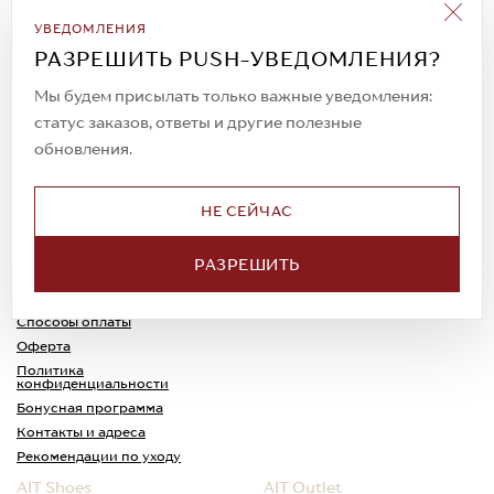
Подписаться на рассылку
УВЕДОМЛЕНИЯ
Всегда будьте в курсе новых акций и
РАЗРЕШИТЬ PUSH-УВЕДОМЛЕНИЯ?
спецпредложений!
Мы будем присылать только важные уведомления:
статус заказов, ответы и другие полезные
обновления.
© 2023. AIT Shoes
Все права защищены
НЕ СЕЙЧАС
О нас
Примерка
РАЗРЕШИТЬ
Новости
Обмен и возврат
Доставка
Каспи-Ред
Способы оплаты
Оферта
Политика
конфиденциальности
Бонусная программа
Контакты и адреса
Рекомендации по уходу
AIT Shoes
AIT Outlet