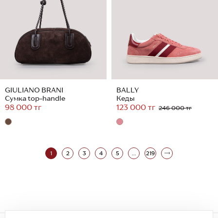
GIULIANO BRANI
BALLY
Сумка top-handle
Кеды
98 000 тг
123 000 тг
246 000 тг
1
2
3
4
5
...
219