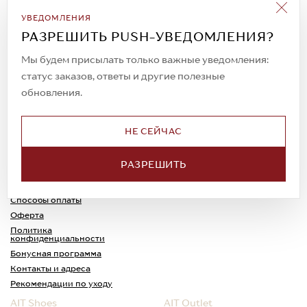
Подписаться на рассылку
УВЕДОМЛЕНИЯ
Всегда будьте в курсе новых акций и
РАЗРЕШИТЬ PUSH-УВЕДОМЛЕНИЯ?
спецпредложений!
Мы будем присылать только важные уведомления:
статус заказов, ответы и другие полезные
обновления.
© 2023. AIT Shoes
Все права защищены
НЕ СЕЙЧАС
О нас
Примерка
РАЗРЕШИТЬ
Новости
Обмен и возврат
Доставка
Каспи-Ред
Способы оплаты
Оферта
Политика
конфиденциальности
Бонусная программа
Контакты и адреса
Рекомендации по уходу
AIT Shoes
AIT Outlet