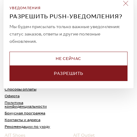
Подписаться на рассылку
УВЕДОМЛЕНИЯ
Всегда будьте в курсе новых акций и
РАЗРЕШИТЬ PUSH-УВЕДОМЛЕНИЯ?
спецпредложений!
Мы будем присылать только важные уведомления:
статус заказов, ответы и другие полезные
обновления.
© 2023. AIT Shoes
Все права защищены
НЕ СЕЙЧАС
О нас
Примерка
РАЗРЕШИТЬ
Новости
Обмен и возврат
Доставка
Каспи-Ред
Способы оплаты
Оферта
Политика
конфиденциальности
Бонусная программа
Контакты и адреса
Рекомендации по уходу
AIT Shoes
AIT Outlet