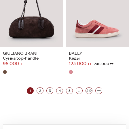
GIULIANO BRANI
BALLY
Сумка top-handle
Кеды
98 000 тг
123 000 тг
246 000 тг
1
2
3
4
5
...
219