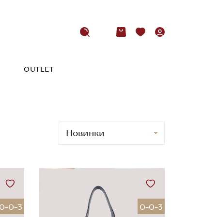
OUTLET
0-0-3
0-0-3