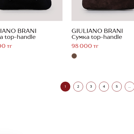
IANO BRANI
GIULIANO BRANI
а top-handle
Сумка top-handle
00 тг
98 000 тг
1
2
3
4
5
...