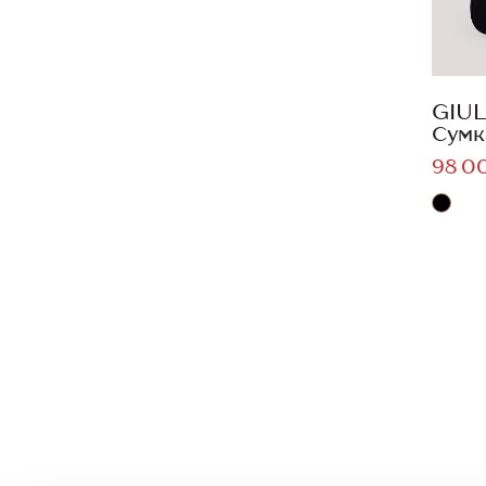
GIUL
Сумк
98 0