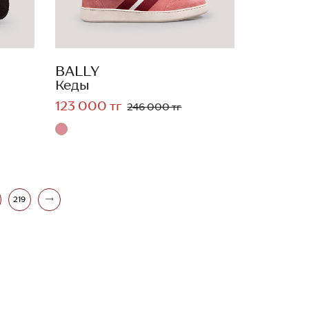
BALLY
Кеды
123 000 тг
246 000 тг
219