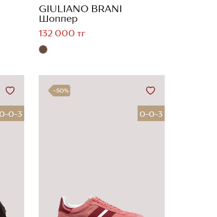
GIULIANO BRANI
Шоппер
132 000 тг
-50%
0-0-3
0-0-3