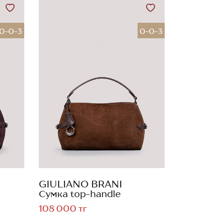
0-0-3
0-0-3
GIULIANO BRANI
Сумка top-handle
108 000 тг