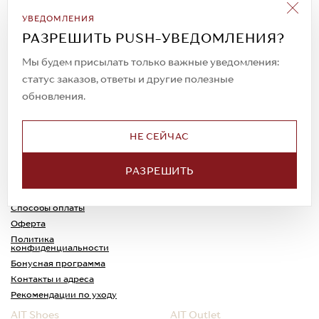
Подписаться на рассылку
УВЕДОМЛЕНИЯ
Всегда будьте в курсе новых акций и
РАЗРЕШИТЬ PUSH-УВЕДОМЛЕНИЯ?
спецпредложений!
Мы будем присылать только важные уведомления:
статус заказов, ответы и другие полезные
обновления.
© 2023. AIT Shoes
Все права защищены
НЕ СЕЙЧАС
О нас
Примерка
РАЗРЕШИТЬ
Новости
Обмен и возврат
Доставка
Каспи-Ред
Способы оплаты
Оферта
Политика
конфиденциальности
Бонусная программа
Контакты и адреса
Рекомендации по уходу
AIT Shoes
AIT Outlet