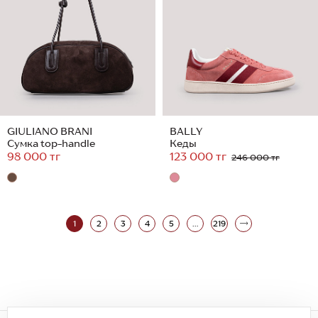
GIULIANO BRANI
BALLY
Сумка top-handle
Кеды
98 000 тг
123 000 тг
246 000 тг
1
2
3
4
5
...
219