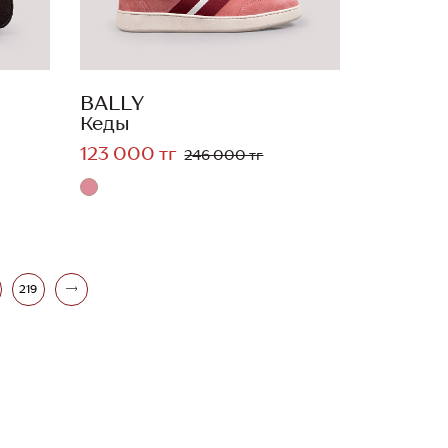
BALLY
Кеды
123 000 тг
246 000 тг
219