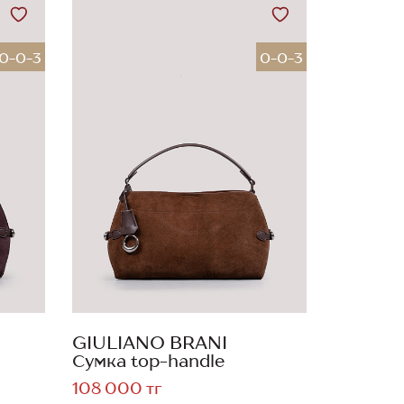
0-0-3
0-0-3
GIULIANO BRANI
Сумка top-handle
108 000 тг