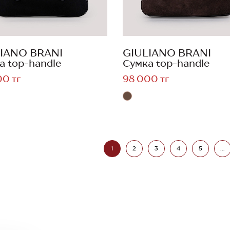
IANO BRANI
GIULIANO BRANI
а top-handle
Сумка top-handle
00 тг
98 000 тг
1
2
3
4
5
...