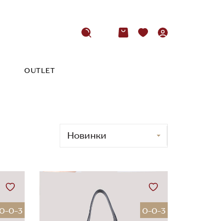
OUTLET
0-0-3
0-0-3