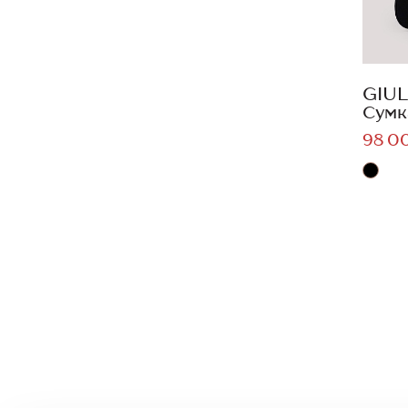
GIUL
Сумк
98 0