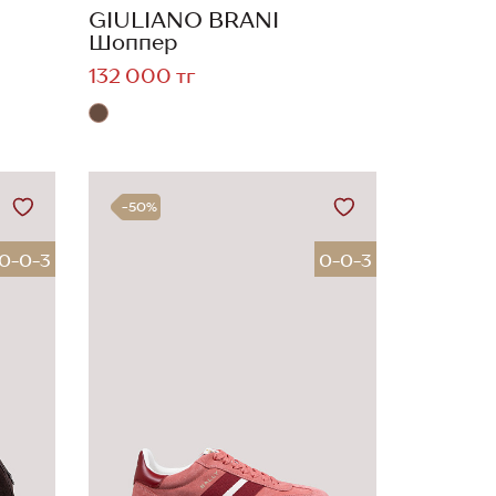
GIULIANO BRANI
Шоппер
132 000 тг
-50%
0-0-3
0-0-3