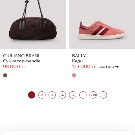
GIULIANO BRANI
BALLY
Сумка top-handle
Кеды
98 000 тг
123 000 тг
246 000 тг
1
2
3
4
5
...
218