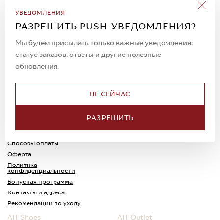
Подписаться на рассылку
УВЕДОМЛЕНИЯ
Всегда будьте в курсе новых акций и
РАЗРЕШИТЬ PUSH-УВЕДОМЛЕНИЯ?
спецпредложений!
Мы будем присылать только важные уведомления:
статус заказов, ответы и другие полезные
обновления.
© 2023. AIT Shoes
Все права защищены
НЕ СЕЙЧАС
О нас
Примерка
РАЗРЕШИТЬ
Новости
Обмен и возврат
Доставка
Каспи-Ред
Способы оплаты
Оферта
Политика
конфиденциальности
Бонусная программа
Контакты и адреса
Рекомендации по уходу
AIT Shoes
AIT Outlet