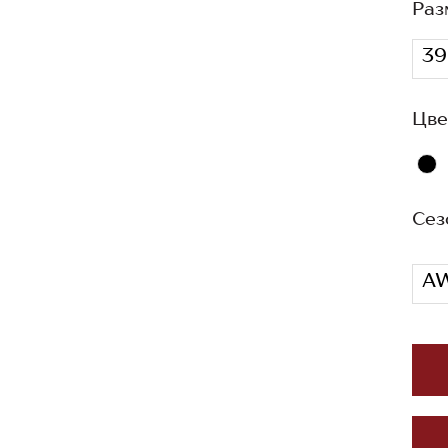
Раз
39
Цве
Сез
AW