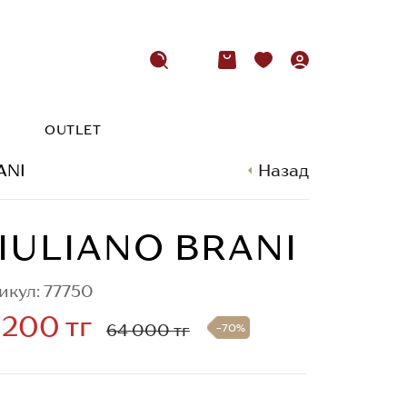
OUTLET
ANI
Назад
IULIANO BRANI
икул: 77750
 200 тг
64 000 тг
-70%