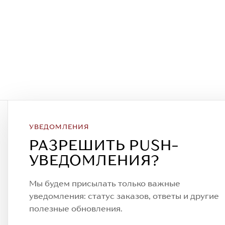
УВЕДОМЛЕНИЯ
Подписаться на рассылку
РАЗРЕШИТЬ PUSH-
Всегда будьте в курсе новых акций
УВЕДОМЛЕНИЯ?
спецпредложений!
Мы будем присылать только важные
уведомления: статус заказов, ответы и другие
полезные обновления.
© 2023. AIT Shoes