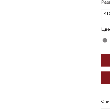
Раз
4
Цве
Опи