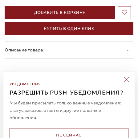
ДОБАВИТЬ В КОРЗИНУ
КУПИТЬ В ОДИН КЛИК
Описание товара
Подписаться на рассылку
УВЕДОМЛЕНИЯ
Всегда будьте в курсе новых акций и
РАЗРЕШИТЬ PUSH-УВЕДОМЛЕНИЯ?
спецпредложений!
Мы будем присылать только важные уведомления:
статус заказов, ответы и другие полезные
обновления.
© 2023. AIT Shoes
Все права защищены
НЕ СЕЙЧАС