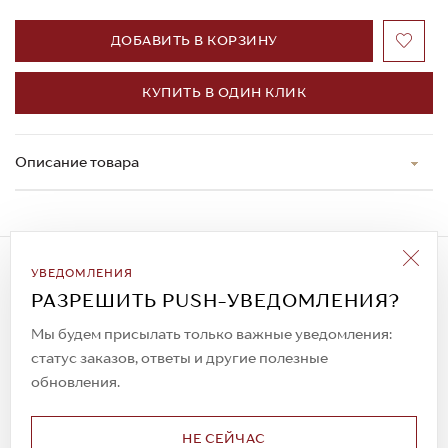
ДОБАВИТЬ В КОРЗИНУ
КУПИТЬ В ОДИН КЛИК
Описание товара
Подписаться на рассылку
УВЕДОМЛЕНИЯ
Всегда будьте в курсе новых акций и
РАЗРЕШИТЬ PUSH-УВЕДОМЛЕНИЯ?
спецпредложений!
Мы будем присылать только важные уведомления:
статус заказов, ответы и другие полезные
обновления.
© 2023. AIT Shoes
Все права защищены
НЕ СЕЙЧАС