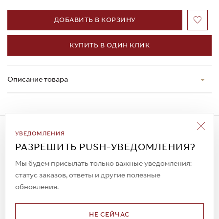
ДОБАВИТЬ В КОРЗИНУ
КУПИТЬ В ОДИН КЛИК
Описание товара
Подписаться на рассылку
УВЕДОМЛЕНИЯ
Всегда будьте в курсе новых акций и
РАЗРЕШИТЬ PUSH-УВЕДОМЛЕНИЯ?
спецпредложений!
Мы будем присылать только важные уведомления:
статус заказов, ответы и другие полезные
обновления.
© 2023. AIT Shoes
Все права защищены
НЕ СЕЙЧАС