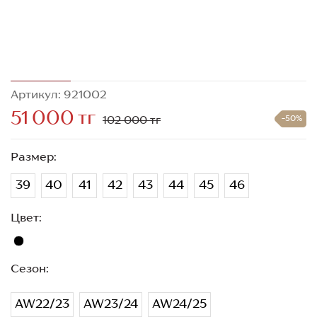
Артикул: 921002
51 000 тг
102 000 тг
-50%
Размер:
39
40
41
42
43
44
45
46
Цвет:
Сезон:
AW22/23
AW23/24
AW24/25