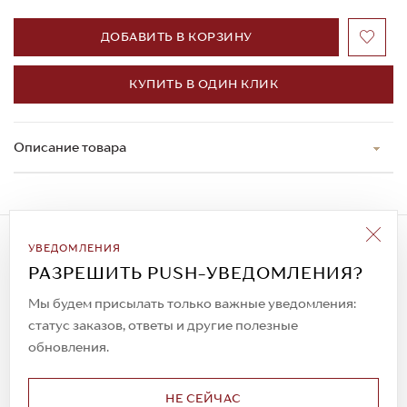
ДОБАВИТЬ В КОРЗИНУ
КУПИТЬ В ОДИН КЛИК
Описание товара
Подписаться на рассылку
УВЕДОМЛЕНИЯ
Всегда будьте в курсе новых акций и
РАЗРЕШИТЬ PUSH-УВЕДОМЛЕНИЯ?
спецпредложений!
Мы будем присылать только важные уведомления:
статус заказов, ответы и другие полезные
обновления.
© 2023. AIT Shoes
Все права защищены
НЕ СЕЙЧАС