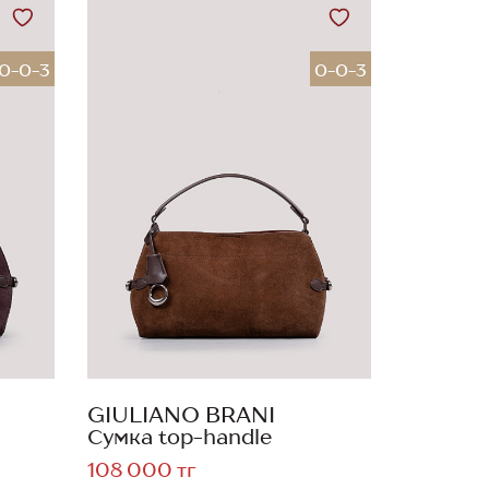
0-0-3
0-0-3
GIULIANO BRANI
Сумка top-handle
108 000 тг