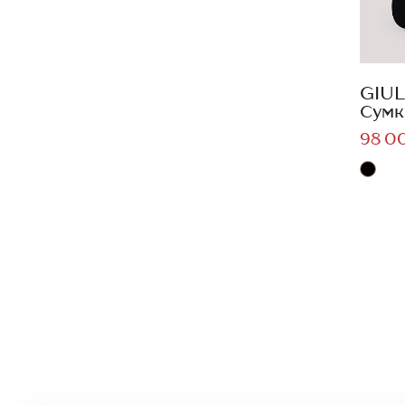
GIUL
Сумк
98 0