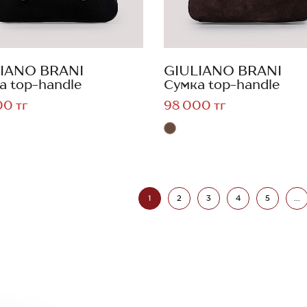
IANO BRANI
GIULIANO BRANI
а top-handle
Сумка top-handle
00 тг
98 000 тг
1
2
3
4
5
...