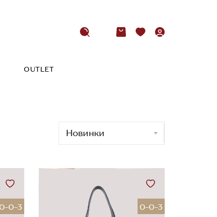
OUTLET
0-0-3
0-0-3