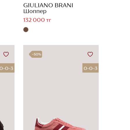
GIULIANO BRANI
Шоппер
132 000 тг
-50%
0-0-3
0-0-3