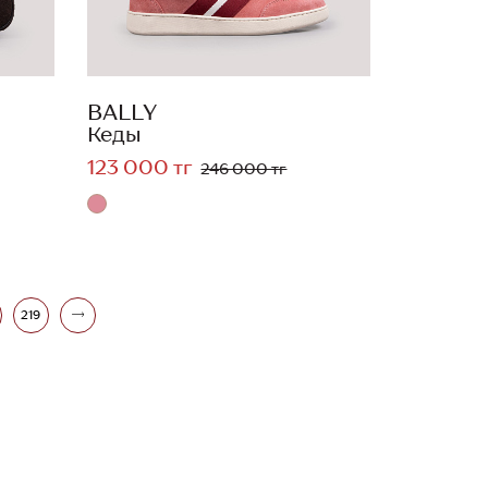
BALLY
Кеды
123 000 тг
246 000 тг
219