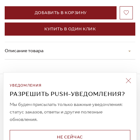
ДОБАВИТЬ В КОРЗИНУ
КУПИТЬ В ОДИН КЛИК
Описание товара
Подписаться на рассылку
УВЕДОМЛЕНИЯ
Всегда будьте в курсе новых акций и
РАЗРЕШИТЬ PUSH-УВЕДОМЛЕНИЯ?
спецпредложений!
Мы будем присылать только важные уведомления:
статус заказов, ответы и другие полезные
обновления.
© 2023. AIT Shoes
Все права защищены
НЕ СЕЙЧАС