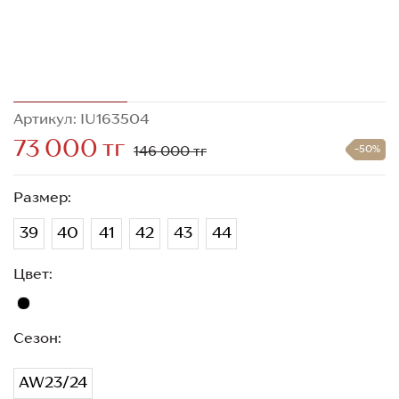
Артикул: IU163504
73 000 тг
146 000 тг
-50%
Размер:
39
40
41
42
43
44
Цвет:
Сезон:
AW23/24