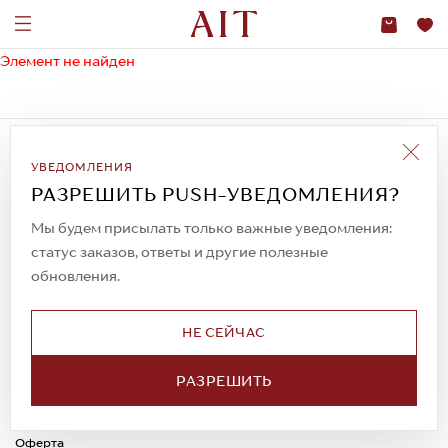
Элемент не найден
Подписаться на рассылку
УВЕДОМЛЕНИЯ
Всегда будьте в курсе новых акций и
спецпредложений!
РАЗРЕШИТЬ PUSH-УВЕДОМЛЕНИЯ?
Мы будем присылать только важные уведомления:
статус заказов, ответы и другие полезные
обновления.
© 2023. AIT Shoes
Все права защищены
НЕ СЕЙЧАС
О нас
Примерка
Новости
Обмен и возврат
РАЗРЕШИТЬ
Доставка
Каспи-Ред
Способы оплаты
Оферта