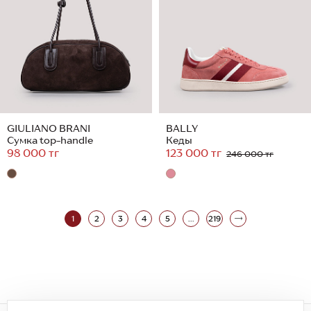
GIULIANO BRANI
BALLY
Сумка top-handle
Кеды
98 000 тг
123 000 тг
246 000 тг
1
2
3
4
5
...
219