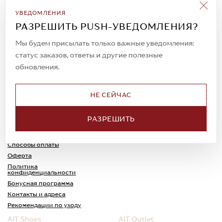
Подписаться на рассылку
УВЕДОМЛЕНИЯ
Всегда будьте в курсе новых акций и
РАЗРЕШИТЬ PUSH-УВЕДОМЛЕНИЯ?
спецпредложений!
Мы будем присылать только важные уведомления:
статус заказов, ответы и другие полезные
обновления.
© 2023. AIT Shoes
Все права защищены
НЕ СЕЙЧАС
О нас
Примерка
РАЗРЕШИТЬ
Новости
Обмен и возврат
Доставка
Каспи-Ред
Способы оплаты
Оферта
Политика
конфиденциальности
Бонусная программа
Контакты и адреса
Рекомендации по уходу
AIT Shoes
AIT Outlet