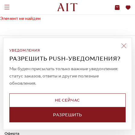
Элемент не найден
Подписаться на рассылку
УВЕДОМЛЕНИЯ
Всегда будьте в курсе новых акций и
спецпредложений!
РАЗРЕШИТЬ PUSH-УВЕДОМЛЕНИЯ?
Мы будем присылать только важные уведомления:
статус заказов, ответы и другие полезные
обновления.
© 2023. AIT Shoes
Все права защищены
НЕ СЕЙЧАС
О нас
Примерка
Новости
Обмен и возврат
РАЗРЕШИТЬ
Доставка
Каспи-Ред
Способы оплаты
Оферта