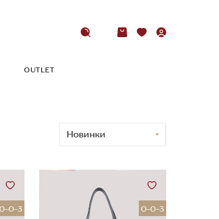
OUTLET
0-0-3
0-0-3