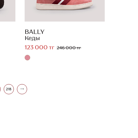
BALLY
Кеды
123 000 тг
246 000 тг
218