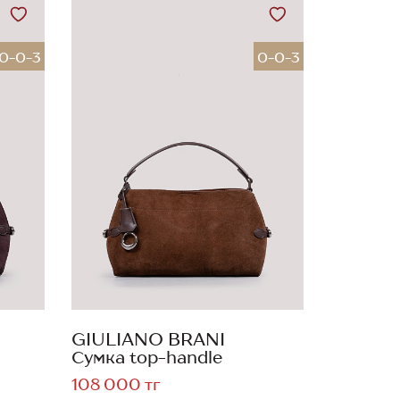
0-0-3
0-0-3
GIULIANO BRANI
Сумка top-handle
108 000 тг