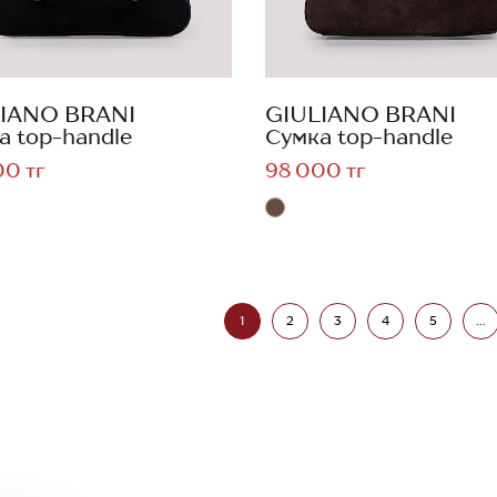
IANO BRANI
GIULIANO BRANI
а top-handle
Сумка top-handle
00 тг
98 000 тг
1
2
3
4
5
...