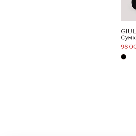
GIUL
Сумк
98 0