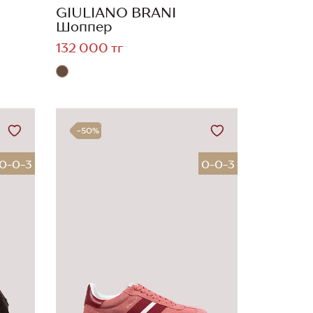
GIULIANO BRANI
Шоппер
132 000 тг
-50%
0-0-3
0-0-3