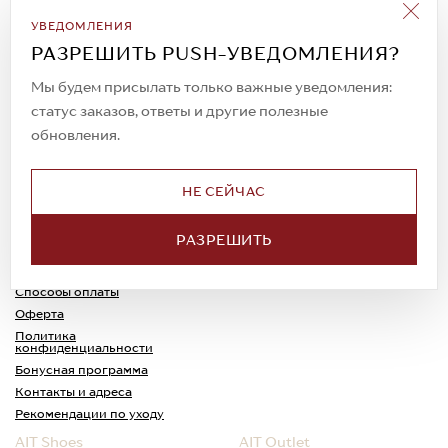
Подписаться на рассылку
УВЕДОМЛЕНИЯ
Всегда будьте в курсе новых акций и
РАЗРЕШИТЬ PUSH-УВЕДОМЛЕНИЯ?
спецпредложений!
Мы будем присылать только важные уведомления:
статус заказов, ответы и другие полезные
обновления.
© 2023. AIT Shoes
Все права защищены
НЕ СЕЙЧАС
О нас
Примерка
РАЗРЕШИТЬ
Новости
Обмен и возврат
Доставка
Каспи-Ред
Способы оплаты
Оферта
Политика
конфиденциальности
Бонусная программа
Контакты и адреса
Рекомендации по уходу
AIT Shoes
AIT Outlet