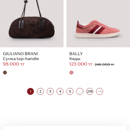
GIULIANO BRANI
BALLY
Сумка top-handle
Кеды
98 000 тг
123 000 тг
246 000 тг
1
2
3
4
5
...
219