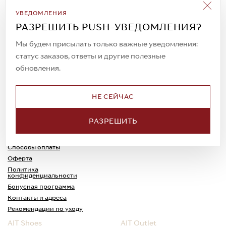
Подписаться на рассылку
УВЕДОМЛЕНИЯ
Всегда будьте в курсе новых акций и
РАЗРЕШИТЬ PUSH-УВЕДОМЛЕНИЯ?
спецпредложений!
Мы будем присылать только важные уведомления:
статус заказов, ответы и другие полезные
обновления.
© 2023. AIT Shoes
Все права защищены
НЕ СЕЙЧАС
О нас
Примерка
РАЗРЕШИТЬ
Новости
Обмен и возврат
Доставка
Каспи-Ред
Способы оплаты
Оферта
Политика
конфиденциальности
Бонусная программа
Контакты и адреса
Рекомендации по уходу
AIT Shoes
AIT Outlet