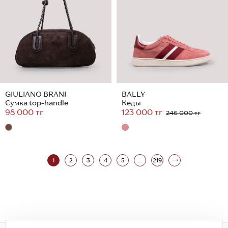
GIULIANO BRANI
BALLY
Сумка top-handle
Кеды
98 000 тг
123 000 тг
246 000 тг
1
2
3
4
5
...
219