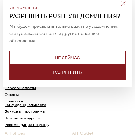
Подписаться на рассылку
УВЕДОМЛЕНИЯ
Всегда будьте в курсе новых акций и
РАЗРЕШИТЬ PUSH-УВЕДОМЛЕНИЯ?
спецпредложений!
Мы будем присылать только важные уведомления:
статус заказов, ответы и другие полезные
обновления.
© 2023. AIT Shoes
Все права защищены
НЕ СЕЙЧАС
О нас
Примерка
РАЗРЕШИТЬ
Новости
Обмен и возврат
Доставка
Каспи-Ред
Способы оплаты
Оферта
Политика
конфиденциальности
Бонусная программа
Контакты и адреса
Рекомендации по уходу
AIT Shoes
AIT Outlet