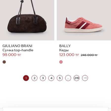
GIULIANO BRANI
BALLY
Сумка top-handle
Кеды
98 000 тг
123 000 тг
246 000 тг
1
2
3
4
5
...
219