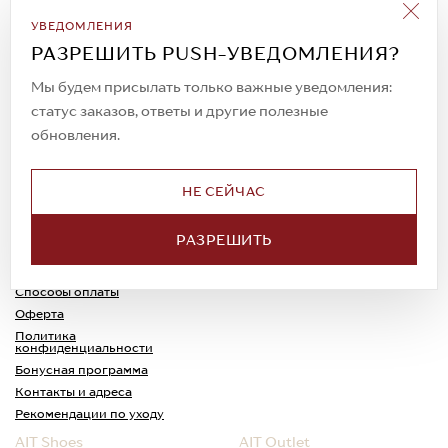
Подписаться на рассылку
УВЕДОМЛЕНИЯ
Всегда будьте в курсе новых акций и
РАЗРЕШИТЬ PUSH-УВЕДОМЛЕНИЯ?
спецпредложений!
Мы будем присылать только важные уведомления:
статус заказов, ответы и другие полезные
обновления.
© 2023. AIT Shoes
Все права защищены
НЕ СЕЙЧАС
О нас
Примерка
РАЗРЕШИТЬ
Новости
Обмен и возврат
Доставка
Каспи-Ред
Способы оплаты
Оферта
Политика
конфиденциальности
Бонусная программа
Контакты и адреса
Рекомендации по уходу
AIT Shoes
AIT Outlet