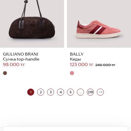
GIULIANO BRANI
BALLY
Сумка top-handle
Кеды
98 000 тг
123 000 тг
246 000 тг
1
2
3
4
5
...
219