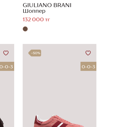
GIULIANO BRANI
Шоппер
132 000 тг
-50%
0-0-3
0-0-3