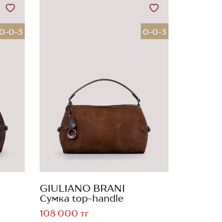
0-0-3
0-0-3
GIULIANO BRANI
Сумка top-handle
108 000 тг