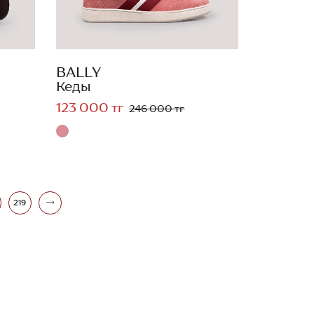
BALLY
Кеды
123 000 тг
246 000 тг
219