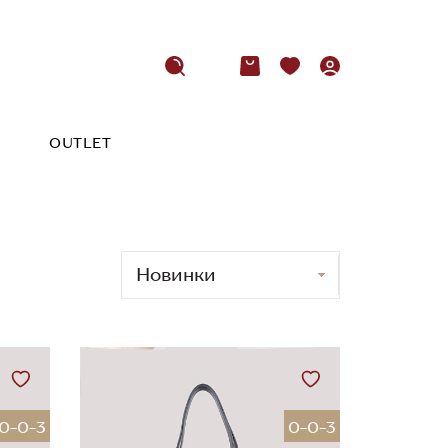
OUTLET
0-0-3
0-0-3