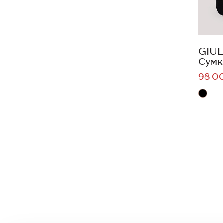
GIUL
Сумк
98 0