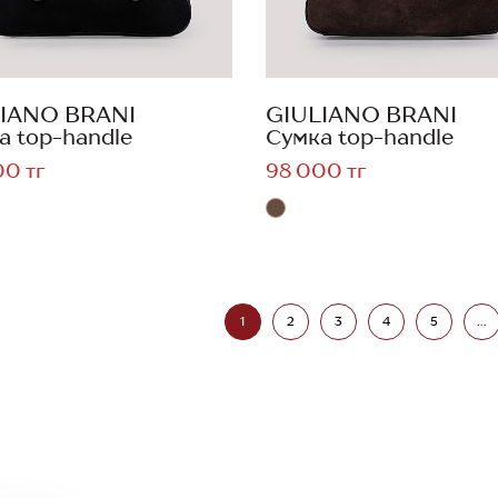
IANO BRANI
GIULIANO BRANI
а top-handle
Сумка top-handle
00 тг
98 000 тг
1
2
3
4
5
...