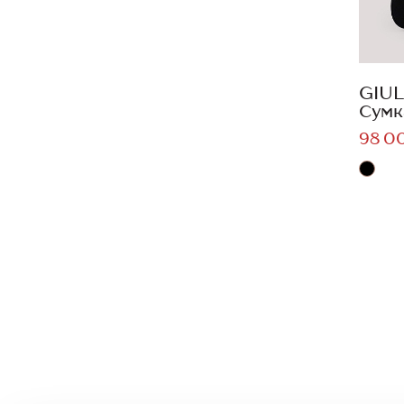
GIUL
Сумк
98 0