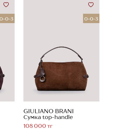
0-0-3
0-0-3
GIULIANO BRANI
Сумка top-handle
108 000 тг