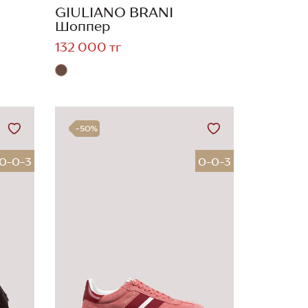
GIULIANO BRANI
Шоппер
132 000 тг
-50%
0-0-3
0-0-3