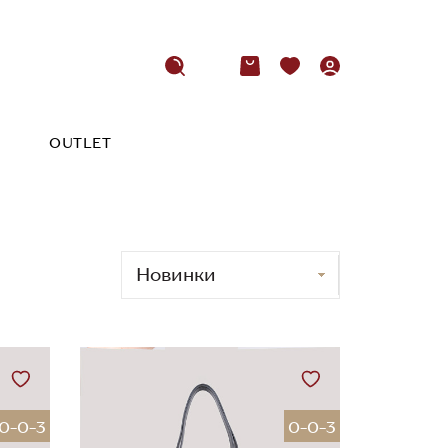
OUTLET
0-0-3
0-0-3