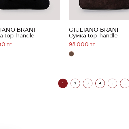
IANO BRANI
GIULIANO BRANI
а top-handle
Сумка top-handle
00 тг
98 000 тг
1
2
3
4
5
...