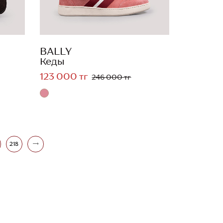
BALLY
Кеды
123 000 тг
246 000 тг
218