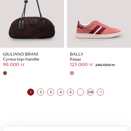
GIULIANO BRANI
BALLY
Сумка top-handle
Кеды
98 000 тг
123 000 тг
246 000 тг
1
2
3
4
5
...
219