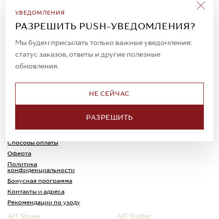
Подписаться на рассылку
УВЕДОМЛЕНИЯ
Всегда будьте в курсе новых акций и
РАЗРЕШИТЬ PUSH-УВЕДОМЛЕНИЯ?
спецпредложений!
Мы будем присылать только важные уведомления:
статус заказов, ответы и другие полезные
обновления.
© 2023. AIT Shoes
Все права защищены
НЕ СЕЙЧАС
О нас
Примерка
РАЗРЕШИТЬ
Новости
Обмен и возврат
Доставка
Каспи-Ред
Способы оплаты
Оферта
Политика
конфиденциальности
Бонусная программа
Контакты и адреса
Рекомендации по уходу
AIT Shoes
AIT Outlet