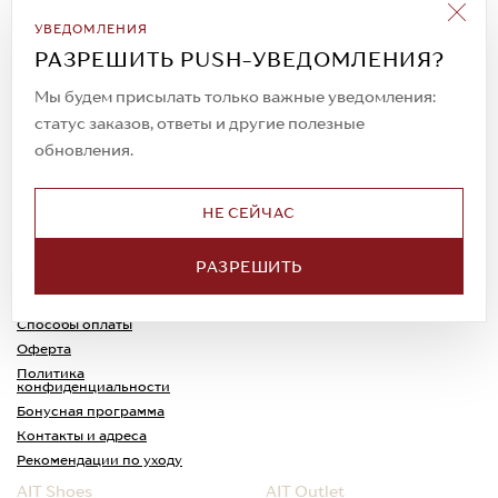
Подписаться на рассылку
УВЕДОМЛЕНИЯ
Всегда будьте в курсе новых акций и
РАЗРЕШИТЬ PUSH-УВЕДОМЛЕНИЯ?
спецпредложений!
Мы будем присылать только важные уведомления:
статус заказов, ответы и другие полезные
обновления.
© 2023. AIT Shoes
Все права защищены
НЕ СЕЙЧАС
О нас
Примерка
РАЗРЕШИТЬ
Новости
Обмен и возврат
Доставка
Каспи-Ред
Способы оплаты
Оферта
Политика
конфиденциальности
Бонусная программа
Контакты и адреса
Рекомендации по уходу
AIT Shoes
AIT Outlet