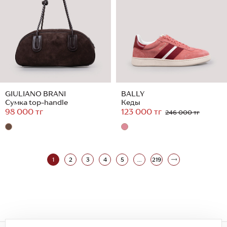
GIULIANO BRANI
BALLY
Сумка top-handle
Кеды
98 000 тг
123 000 тг
246 000 тг
1
2
3
4
5
...
219