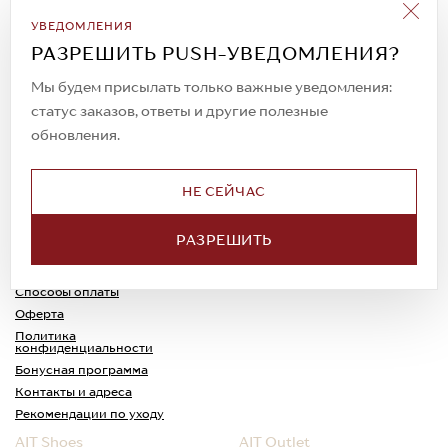
Подписаться на рассылку
УВЕДОМЛЕНИЯ
Всегда будьте в курсе новых акций и
РАЗРЕШИТЬ PUSH-УВЕДОМЛЕНИЯ?
спецпредложений!
Мы будем присылать только важные уведомления:
статус заказов, ответы и другие полезные
обновления.
© 2023. AIT Shoes
Все права защищены
НЕ СЕЙЧАС
О нас
Примерка
РАЗРЕШИТЬ
Новости
Обмен и возврат
Доставка
Каспи-Ред
Способы оплаты
Оферта
Политика
конфиденциальности
Бонусная программа
Контакты и адреса
Рекомендации по уходу
AIT Shoes
AIT Outlet