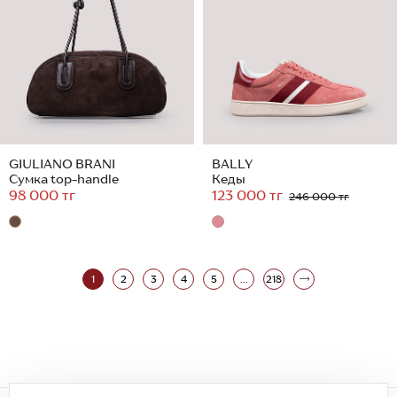
GIULIANO BRANI
BALLY
Сумка top-handle
Кеды
98 000 тг
123 000 тг
246 000 тг
1
2
3
4
5
...
218