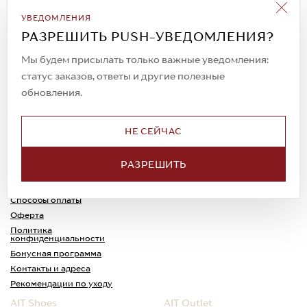
Подписаться на рассылку
УВЕДОМЛЕНИЯ
Всегда будьте в курсе новых акций и
РАЗРЕШИТЬ PUSH-УВЕДОМЛЕНИЯ?
спецпредложений!
Мы будем присылать только важные уведомления:
статус заказов, ответы и другие полезные
обновления.
© 2023. AIT Shoes
Все права защищены
НЕ СЕЙЧАС
О нас
Примерка
РАЗРЕШИТЬ
Новости
Обмен и возврат
Доставка
Каспи-Ред
Способы оплаты
Оферта
Политика
конфиденциальности
Бонусная программа
Контакты и адреса
Рекомендации по уходу
AIT Shoes
AIT Outlet