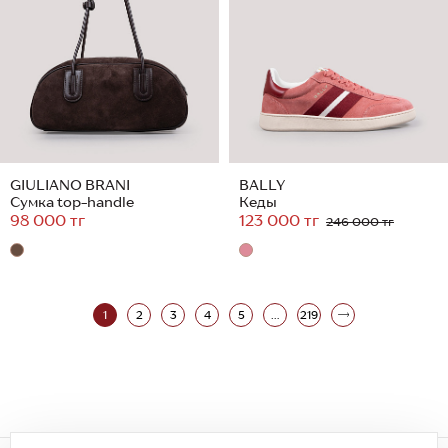
GIULIANO BRANI
BALLY
Сумка top-handle
Кеды
98 000 тг
123 000 тг
246 000 тг
1
2
3
4
5
...
219