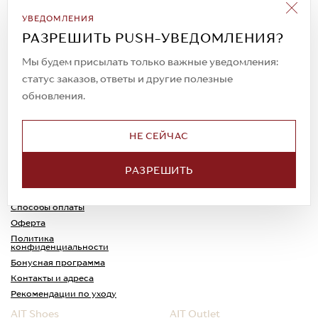
Подписаться на рассылку
УВЕДОМЛЕНИЯ
Всегда будьте в курсе новых акций и
РАЗРЕШИТЬ PUSH-УВЕДОМЛЕНИЯ?
спецпредложений!
Мы будем присылать только важные уведомления:
статус заказов, ответы и другие полезные
обновления.
© 2023. AIT Shoes
Все права защищены
НЕ СЕЙЧАС
О нас
Примерка
РАЗРЕШИТЬ
Новости
Обмен и возврат
Доставка
Каспи-Ред
Способы оплаты
Оферта
Политика
конфиденциальности
Бонусная программа
Контакты и адреса
Рекомендации по уходу
AIT Shoes
AIT Outlet