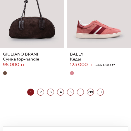
GIULIANO BRANI
BALLY
Сумка top-handle
Кеды
98 000 тг
123 000 тг
246 000 тг
1
2
3
4
5
...
218