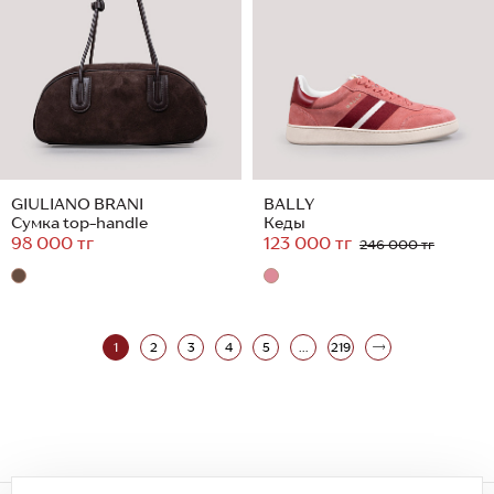
GIULIANO BRANI
BALLY
Сумка top-handle
Кеды
98 000 тг
123 000 тг
246 000 тг
1
2
3
4
5
...
219