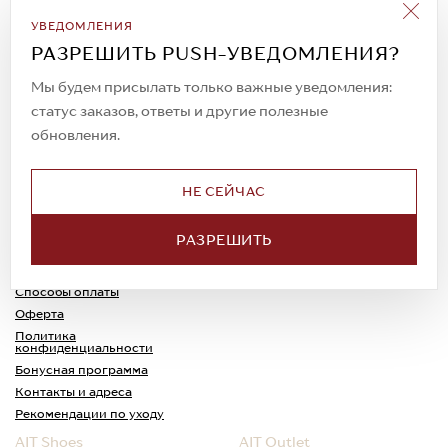
Подписаться на рассылку
УВЕДОМЛЕНИЯ
Всегда будьте в курсе новых акций и
РАЗРЕШИТЬ PUSH-УВЕДОМЛЕНИЯ?
спецпредложений!
Мы будем присылать только важные уведомления:
статус заказов, ответы и другие полезные
обновления.
© 2023. AIT Shoes
Все права защищены
НЕ СЕЙЧАС
О нас
Примерка
РАЗРЕШИТЬ
Новости
Обмен и возврат
Доставка
Каспи-Ред
Способы оплаты
Оферта
Политика
конфиденциальности
Бонусная программа
Контакты и адреса
Рекомендации по уходу
AIT Shoes
AIT Outlet