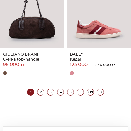
GIULIANO BRANI
BALLY
Сумка top-handle
Кеды
98 000 тг
123 000 тг
246 000 тг
1
2
3
4
5
...
219