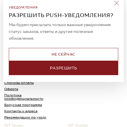
Подписаться на рассылку
УВЕДОМЛЕНИЯ
Всегда будьте в курсе новых акций и
РАЗРЕШИТЬ PUSH-УВЕДОМЛЕНИЯ?
спецпредложений!
Мы будем присылать только важные уведомления:
статус заказов, ответы и другие полезные
обновления.
© 2023. AIT Shoes
Все права защищены
НЕ СЕЙЧАС
О нас
Примерка
РАЗРЕШИТЬ
Новости
Обмен и возврат
Доставка
Каспи-Ред
Способы оплаты
Оферта
Политика
конфиденциальности
Бонусная программа
Контакты и адреса
Рекомендации по уходу
AIT Shoes
AIT Outlet