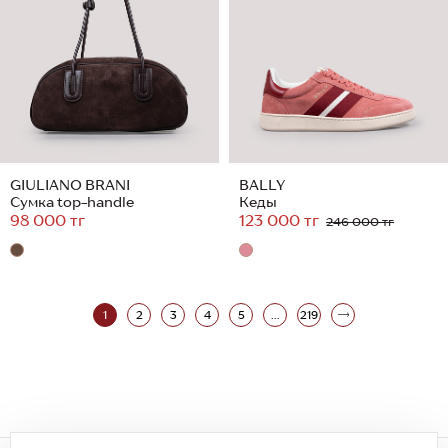
GIULIANO BRANI
BALLY
Сумка top-handle
Кеды
98 000 тг
123 000 тг
246 000 тг
1
2
3
4
5
...
219